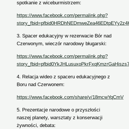
spotkanie z wiceburmistrzem:
https://www.facebook.com/permalink.php?
story_fbid=pfbid0HRDhNEDmweZea46EDtpEYy2z4
3. Spacer edukacyjny w rezerwacie Bór nad
Czerwonym, wieczór narodowy bługarski:
https://www.facebook.com/permalink.php?
story_fbid=pfbid0YkJHLusuxoPkrFxqKmzrGaHis
4. Relacja wideo z spaceru edukacyjnego z
Boru nad Czerwonem:
https://www.facebook.com/share/v/18mcwYqCmV
5. Prezentacje narodowe o przyszłości
naszej planety, warsztaty z konserwacji
żywności, debata: