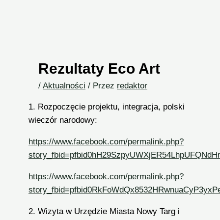
Rezultaty Eco Art
/
Aktualności
/ Przez
redaktor
1. Rozpoczęcie projektu, integracja, polski
wieczór narodowy:
https://www.facebook.com/permalink.php?
story_fbid=pfbid0hH29SzpyUWXjER54LhpUFQNdH
https://www.facebook.com/permalink.php?
story_fbid=pfbid0RkFoWdQx8532HRwnuaCyP3yxP
2. Wizyta w Urzędzie Miasta Nowy Targ i