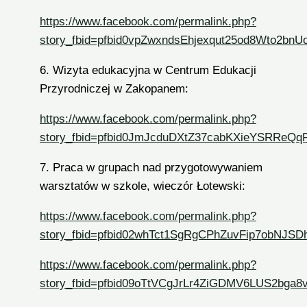
https://www.facebook.com/permalink.php?
story_fbid=pfbid0vpZwxndsEhjexqut25od8Wto2
6. Wizyta edukacyjna w Centrum Edukacji
Przyrodniczej w Zakopanem:
https://www.facebook.com/permalink.php?
story_fbid=pfbid0JmJcduDXtZ37cabKXieYSRReQ
7. Praca w grupach nad przygotowywaniem
warsztatów w szkole, wieczór Łotewski:
https://www.facebook.com/permalink.php?
story_fbid=pfbid02whTct1SgRgCPhZuvFip7obNJS
https://www.facebook.com/permalink.php?
story_fbid=pfbid09oTtVCgJrLr4ZiGDMV6LUS2bg