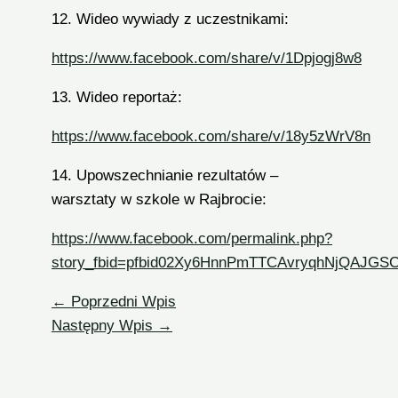
12. Wideo wywiady z uczestnikami:
https://www.facebook.com/share/v/1Dpjogj8w8
13. Wideo reportaż:
https://www.facebook.com/share/v/18y5zWrV8n
14. Upowszechnianie rezultatów –
warsztaty w szkole w Rajbrocie:
https://www.facebook.com/permalink.php?
story_fbid=pfbid02Xy6HnnPmTTCAvryqhNjQAJGS
←
Poprzedni Wpis
Następny Wpis
→