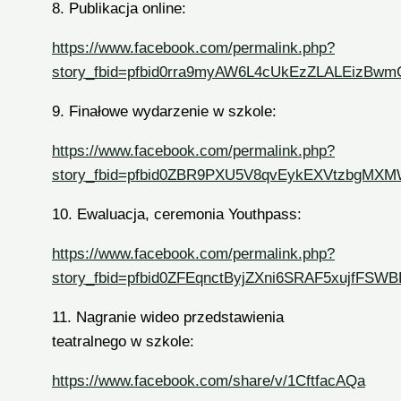
8. Publikacja online:
https://www.facebook.com/permalink.php?
story_fbid=pfbid0rra9myAW6L4cUkEzZLALEizBw
9. Finałowe wydarzenie w szkole:
https://www.facebook.com/permalink.php?
story_fbid=pfbid0ZBR9PXU5V8qvEykEXVtzbgMX
10. Ewaluacja, ceremonia Youthpass:
https://www.facebook.com/permalink.php?
story_fbid=pfbid0ZFEqnctByjZXni6SRAF5xujf
11. Nagranie wideo przedstawienia
teatralnego w szkole:
https://www.facebook.com/share/v/1CftfacAQa