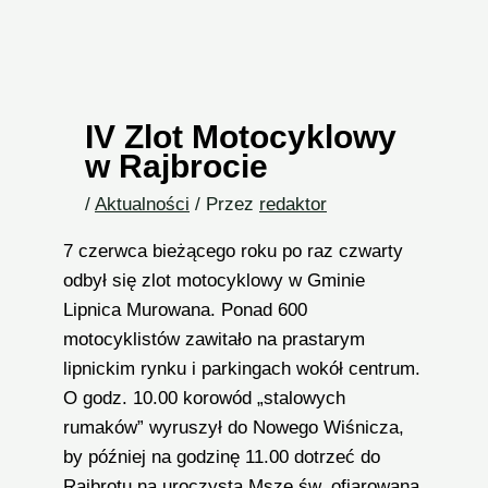
IV Zlot Motocyklowy
w Rajbrocie
/
Aktualności
/ Przez
redaktor
7 czerwca bieżącego roku po raz czwarty
odbył się zlot motocyklowy w Gminie
Lipnica Murowana. Ponad 600
motocyklistów zawitało na prastarym
lipnickim rynku i parkingach wokół centrum.
O godz. 10.00 korowód „stalowych
rumaków” wyruszył do Nowego Wiśnicza,
by później na godzinę 11.00 dotrzeć do
Rajbrotu na uroczystą Mszę św. ofiarowaną