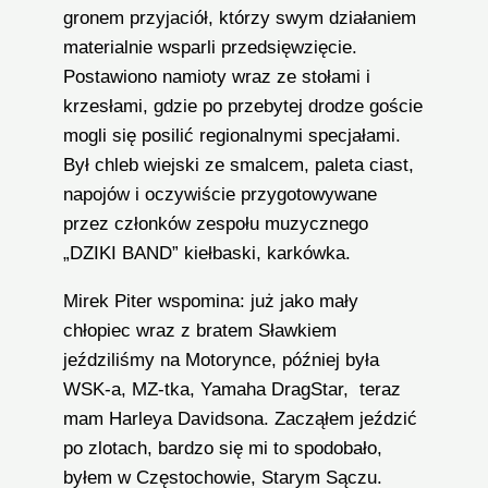
gronem przyjaciół, którzy swym działaniem
materialnie wsparli przedsięwzięcie.
Postawiono namioty wraz ze stołami i
krzesłami, gdzie po przebytej drodze goście
mogli się posilić regionalnymi specjałami.
Był chleb wiejski ze smalcem, paleta ciast,
napojów i oczywiście przygotowywane
przez członków zespołu muzycznego
„DZIKI BAND” kiełbaski, karkówka.
Mirek Piter wspomina: już jako mały
chłopiec wraz z bratem Sławkiem
jeździliśmy na Motorynce, później była
WSK-a, MZ-tka, Yamaha DragStar, teraz
mam Harleya Davidsona. Zacząłem jeździć
po zlotach, bardzo się mi to spodobało,
byłem w Częstochowie, Starym Sączu.